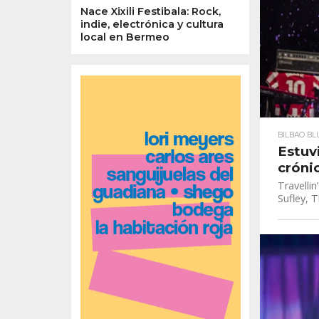
Nace Xixili Festibala: Rock,
indie, electrónica y cultura
local en Bermeo
BILBAO BL
Estuv
cróni
Travellin
Sufley, T