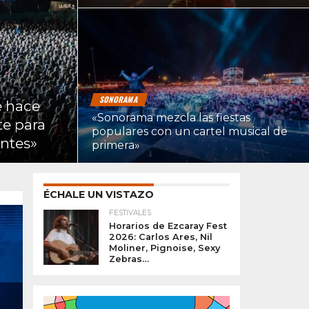
SONORAMA
e hace
«Sonorama mezcla las fiestas
te para
populares con un cartel musical de
entes»
primera»
ÉCHALE UN VISTAZO
FESTIVALES
Horarios de Ezcaray Fest
2026: Carlos Ares, Nil
Moliner, Pignoise, Sexy
Zebras…