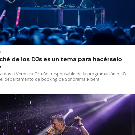
A
aché de los DJs es un tema para hacérselo
»
tamos a Verónica Ortuño, responsable de la programación de DJs
el departamento de booking de Sonorama Ribera.