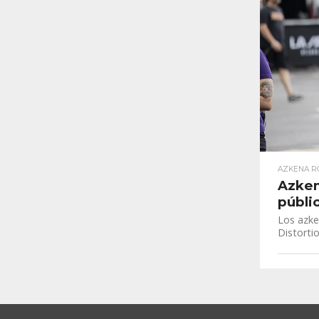
AZKENA RO
Azken
públi
Los azke
Distortio