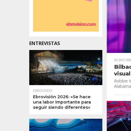
ENTREVISTAS
BILBAO BB
Bilba
visual
Robbie Wi
Alabama 
EBROVISIÓN
Ebrovisión 2026: «Se hace
una labor importante para
seguir siendo diferentes»