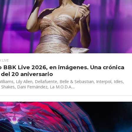
K LIVE
o BBK Live 2026, en imágenes. Una crónica
 del 20 aniversario
lliams, Lily Allen, Dellafuente, Belle & Sebastian, Interpol, Idles,
Shakes, Dani Fernández, La M.O.D.A....