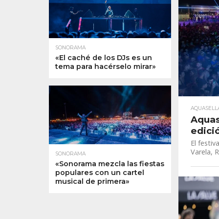
SONORAMA
«El caché de los DJs es un
tema para hacérselo mirar»
AQUASELL
Aquas
edici
El festiv
Varela, R
SONORAMA
«Sonorama mezcla las fiestas
populares con un cartel
musical de primera»