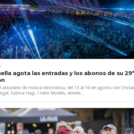
A
ella agota las entradas y los abonos de su 29
ón
al asturiano de música electrónica, del 13 al 16 de agosto con Cristia
egal, Fatima Hajji, I Hate Models, Amelie...