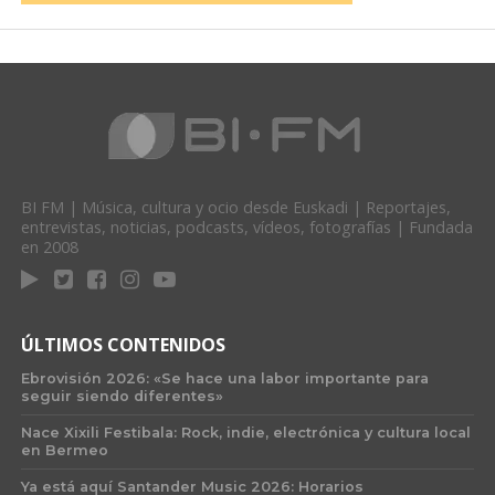
BI FM | Música, cultura y ocio desde Euskadi | Reportajes,
entrevistas, noticias, podcasts, vídeos, fotografías | Fundada
en 2008
ÚLTIMOS CONTENIDOS
Ebrovisión 2026: «Se hace una labor importante para
seguir siendo diferentes»
Nace Xixili Festibala: Rock, indie, electrónica y cultura local
en Bermeo
Ya está aquí Santander Music 2026: Horarios