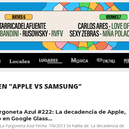
EN "APPLE VS SAMSUNG"
rgoneta Azul #222: La decadencia de Apple,
 en Google Glass…
 La Furgoneta Azul Fecha: 7/6/2013 Se habla de: La decadencia de