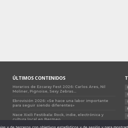
ÚLTIMOS CONTENIDOS
T
Horarios de Ezcaray Fest 2026: Carlos Ares, Nil
Moliner, Pignoise, Sexy Zebras…
Ebrovisión 2026: «Se hace una labor importante
para seguir siendo diferentes»
Nace Xixili Festibala: Rock, indie, electrónica y
cultura local en Bermeo
 y de terceros con objetivos estadísticos y de sesión y para mostrarte 