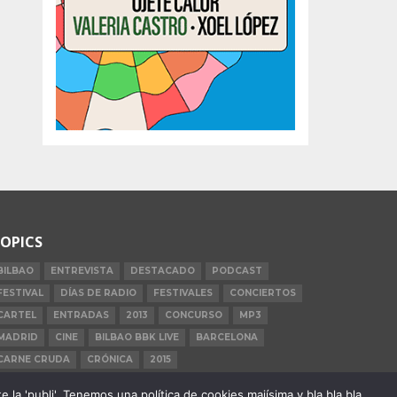
OPICS
BILBAO
ENTREVISTA
DESTACADO
PODCAST
FESTIVAL
DÍAS DE RADIO
FESTIVALES
CONCIERTOS
CARTEL
ENTRADAS
2013
CONCURSO
MP3
MADRID
CINE
BILBAO BBK LIVE
BARCELONA
CARNE CRUDA
CRÓNICA
2015
la 'publi'. Tenemos una política de cookies majísima y bla bla bla.