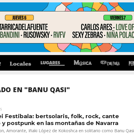
DO EN "BANU QASI"
S
i Festibala: bertsolaris, folk, rock, cante
 y postpunk en las montañas de Navarra
Jon, Amorante, Iñaki López de Kokoshca en solitario como Banu Qasi