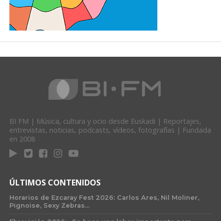
BI FM | Música, cultura y ocio desde Euskadi | Reportajes,
entrevistas, noticias, podcasts, vídeos, fotografías | Fundada
en 2008
ÚLTIMOS CONTENIDOS
Horarios de Ezcaray Fest 2026: Carlos Ares, Nil Moliner,
Pignoise, Sexy Zebras…