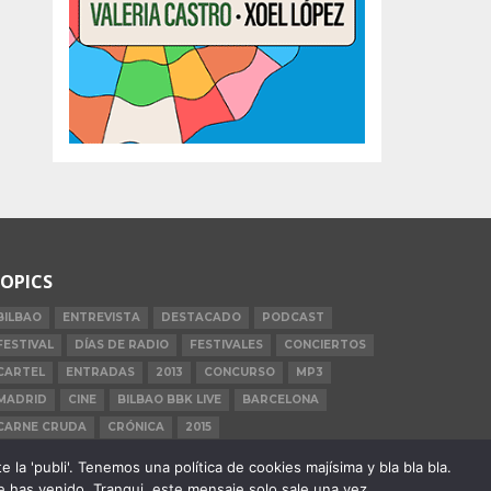
OPICS
BILBAO
ENTREVISTA
DESTACADO
PODCAST
FESTIVAL
DÍAS DE RADIO
FESTIVALES
CONCIERTOS
CARTEL
ENTRADAS
2013
CONCURSO
MP3
MADRID
CINE
BILBAO BBK LIVE
BARCELONA
CARNE CRUDA
CRÓNICA
2015
la 'publi'. Tenemos una política de cookies majísima y bla bla bla.
 has venido. Tranqui, este mensaje solo sale una vez.