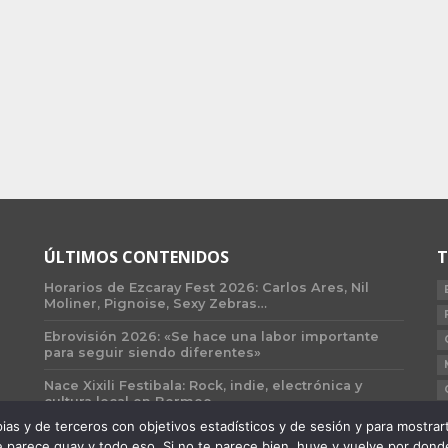
ÚLTIMOS CONTENIDOS
T
Horarios de Ezcaray Fest 2026: Carlos Ares, Nil
Moliner, Pignoise, Sexy Zebras…
Ebrovisión 2026: «Se hace una labor importante
para seguir siendo diferentes»
Nace Xixili Festibala: Rock, indie, electrónica y
cultura local en Bermeo
 y de terceros con objetivos estadísticos y de sesión y para mostrarte 
 parece guay y todo eso. Si no te parece bien, huye y vuelve por donde