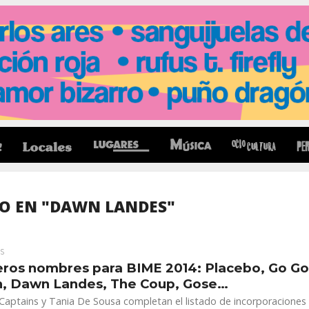
O EN "DAWN LANDES"
S
ros nombres para BIME 2014: Placebo, Go G
n, Dawn Landes, The Coup, Gose…
Captains y Tania De Sousa completan el listado de incorporaciones