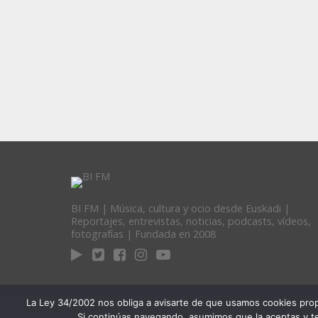
BI FM | Música, cultura y ocio desde Euskadi |
Reportajes, entrevistas, noticias, podcasts, vídeos,
fotografías | Fundada en 2008
La Ley 34/2002 nos obliga a avisarte de que usamos cookies propias
Si continúas navegando, asumimos que la aceptas y te