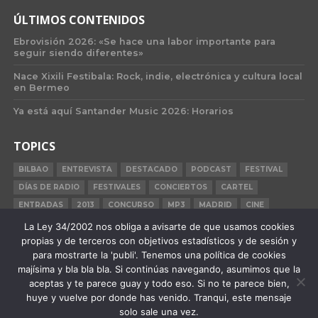
ÚLTIMOS CONTENIDOS
Ebrovisión 2026: «Se hace una labor importante para
seguir siendo diferentes»
Nace Xixili Festibala: Rock, indie, electrónica y cultura local
en Bermeo
Ya está aquí Santander Music 2026: Horarios
TOPICS
BILBAO
ENTREVISTA
DESTACADO
PODCAST
FESTIVAL
DÍAS DE RADIO
FESTIVALES
CONCIERTOS
CARTEL
ENTRADAS
2013
CONCURSO
MP3
MADRID
CINE
BILBAO BBK LIVE
BARCELONA
CARNE CRUDA
CRÓNICA
La Ley 34/2002 nos obliga a avisarte de que usamos cookies
propias y de terceros con objetivos estadísticos y de sesión y
2015
para mostrarte la 'publi'. Tenemos una política de cookies
majísima y bla bla bla. Si continúas navegando, asumimos que la
aceptas y te parece guay y todo eso. Si no te parece bien,
huye y vuelve por donde has venido. Tranqui, este mensaje
QUIÉNES SOMOS
STAFF
PUBLICIDAD
F.A.Q.
CONTACTO
solo sale una vez.