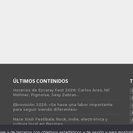
ÚLTIMOS CONTENIDOS
T
Horarios de Ezcaray Fest 2026: Carlos Ares, Nil
Moliner, Pignoise, Sexy Zebras…
Ebrovisión 2026: «Se hace una labor importante
para seguir siendo diferentes»
Nace Xixili Festibala: Rock, indie, electrónica y
cultura local en Bermeo
 y de terceros con objetivos estadísticos y de sesión y para mostrarte 