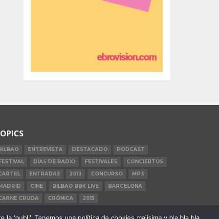
OPICS
BILBAO
ENTREVISTA
DESTACADO
PODCAST
FESTIVAL
DÍAS DE RADIO
FESTIVALES
CONCIERTOS
CARTEL
ENTRADAS
2013
CONCURSO
MP3
MADRID
CINE
BILBAO BBK LIVE
BARCELONA
CARNE CRUDA
CRÓNICA
2015
la 'publi'. Tenemos una política de cookies majísima y bla bla bla.