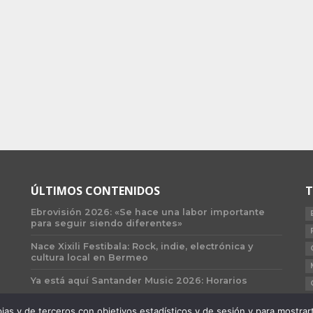
ÚLTIMOS CONTENIDOS
T
Ebrovisión 2026: «Se hace una labor importante
para seguir siendo diferentes»
Nace Xixili Festibala: Rock, indie, electrónica y
cultura local en Bermeo
Ya está aquí Santander Music 2026: Horarios
 y de terceros con objetivos estadísticos y de sesión y para mostrarte 