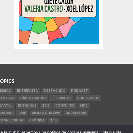
OPICS
BILBAO
ENTREVISTA
DESTACADO
PODCAST
FESTIVAL
DÍAS DE RADIO
FESTIVALES
CONCIERTOS
CARTEL
ENTRADAS
2013
CONCURSO
MP3
MADRID
CINE
BILBAO BBK LIVE
BARCELONA
CARNE CRUDA
CRÓNICA
2015
la 'publi'. Tenemos una política de cookies majísima y bla bla bla.