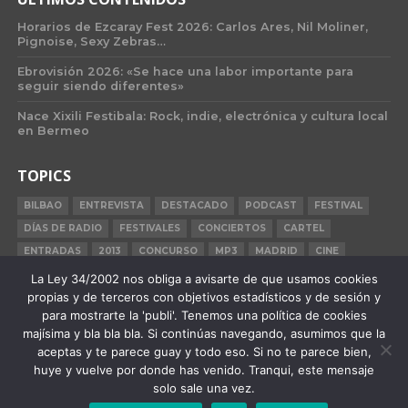
Horarios de Ezcaray Fest 2026: Carlos Ares, Nil Moliner,
Pignoise, Sexy Zebras…
Ebrovisión 2026: «Se hace una labor importante para
seguir siendo diferentes»
Nace Xixili Festibala: Rock, indie, electrónica y cultura local
en Bermeo
TOPICS
BILBAO
ENTREVISTA
DESTACADO
PODCAST
FESTIVAL
DÍAS DE RADIO
FESTIVALES
CONCIERTOS
CARTEL
ENTRADAS
2013
CONCURSO
MP3
MADRID
CINE
BILBAO BBK LIVE
BARCELONA
CARNE CRUDA
CRÓNICA
La Ley 34/2002 nos obliga a avisarte de que usamos cookies
propias y de terceros con objetivos estadísticos y de sesión y
2015
para mostrarte la 'publi'. Tenemos una política de cookies
majísima y bla bla bla. Si continúas navegando, asumimos que la
aceptas y te parece guay y todo eso. Si no te parece bien,
huye y vuelve por donde has venido. Tranqui, este mensaje
QUIÉNES SOMOS
STAFF
PUBLICIDAD
F.A.Q.
CONTACTO
solo sale una vez.
AVISO LEGAL
POLÍTICA DE PRIVACIDAD