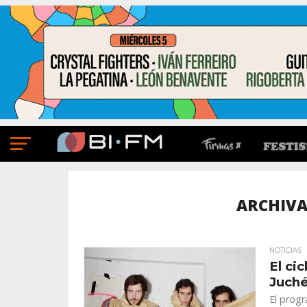
ARCHIV
NOTICIAS
El ci
Juché
El prog