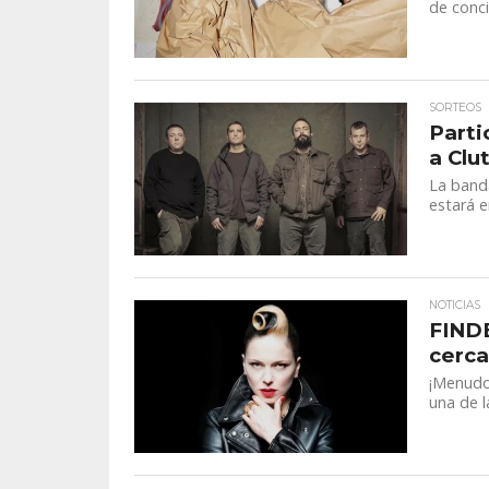
de conci
SORTEOS
Parti
a Clu
La banda
estará e
NOTICIAS
FINDE
cercan
¡Menudo
una de l