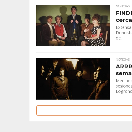
NOTICIAS
FINDE
cercan
Extensa 
Donostia
de...
NOTICIAS
ARRR
seman
Mediados
sesiones
Logroño,