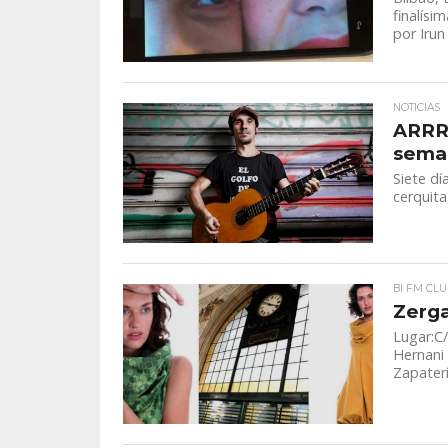
finalísi
por Irun 
NOTICIAS
ARRR
seman
Siete dí
cerquita
BI FM CLU
Zerga
Lugar:C/
Hernani
Zapatería