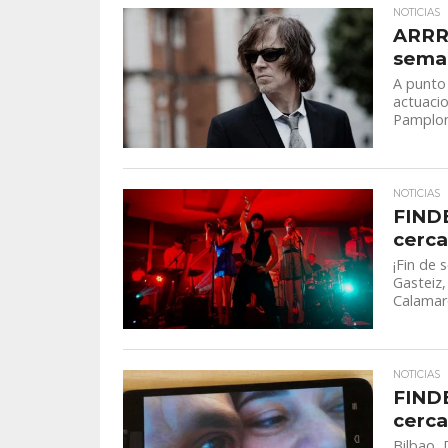
NOTICIAS
ARRR
seman
A punto
actuacio
Pamplona
NOTICIAS
FINDE
cerca
¡Fin de 
Gasteiz,
Calamaro
NOTICIAS
FINDE
cerca
Bilbao, 