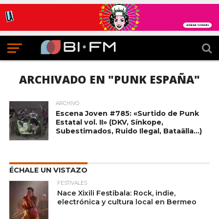
ARCHIVADO EN "PUNK ESPAÑA"
ARCHIVO
Escena Joven #785: «Surtido de Punk
Estatal vol. II» (DKV, Sínkope,
Subestimados, Ruido Ilegal, Bataälla…)
ÉCHALE UN VISTAZO
FESTIVALES
Nace Xixili Festibala: Rock, indie,
electrónica y cultura local en Bermeo