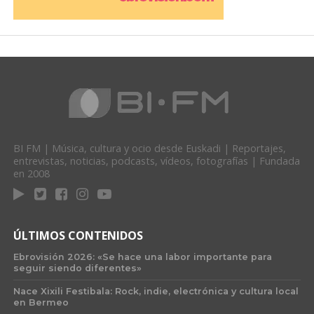
BI FM | Música, cultura y ocio desde Euskadi | Reportajes,
entrevistas, noticias, podcasts, vídeos, fotografías | Fundada
en 2008
ÚLTIMOS CONTENIDOS
Ebrovisión 2026: «Se hace una labor importante para
seguir siendo diferentes»
Nace Xixili Festibala: Rock, indie, electrónica y cultura local
en Bermeo