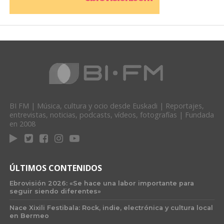
BI FM | Música, cultura y ocio desde Euskadi | Reportajes,
entrevistas, noticias, podcasts, vídeos, fotografías | Fundada
en 2008
ÚLTIMOS CONTENIDOS
Ebrovisión 2026: «Se hace una labor importante para
seguir siendo diferentes»
Nace Xixili Festibala: Rock, indie, electrónica y cultura local
en Bermeo