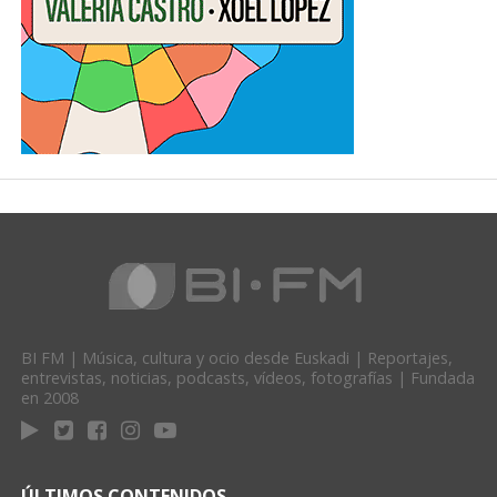
BI FM | Música, cultura y ocio desde Euskadi | Reportajes,
entrevistas, noticias, podcasts, vídeos, fotografías | Fundada
en 2008
ÚLTIMOS CONTENIDOS