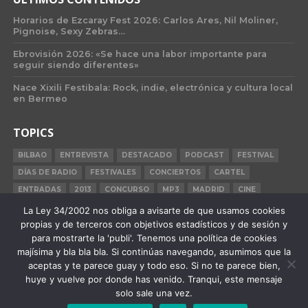
Horarios de Ezcaray Fest 2026: Carlos Ares, Nil Moliner,
Pignoise, Sexy Zebras…
Ebrovisión 2026: «Se hace una labor importante para
seguir siendo diferentes»
Nace Xixili Festibala: Rock, indie, electrónica y cultura local
en Bermeo
TOPICS
BILBAO
ENTREVISTA
DESTACADO
PODCAST
FESTIVAL
DÍAS DE RADIO
FESTIVALES
CONCIERTOS
CARTEL
ENTRADAS
2013
CONCURSO
MP3
MADRID
CINE
BILBAO BBK LIVE
BARCELONA
CARNE CRUDA
CRÓNICA
La Ley 34/2002 nos obliga a avisarte de que usamos cookies
propias y de terceros con objetivos estadísticos y de sesión y
2015
para mostrarte la 'publi'. Tenemos una política de cookies
majísima y bla bla bla. Si continúas navegando, asumimos que la
aceptas y te parece guay y todo eso. Si no te parece bien,
huye y vuelve por donde has venido. Tranqui, este mensaje
QUIÉNES SOMOS
STAFF
PUBLICIDAD
F.A.Q.
CONTACTO
solo sale una vez.
AVISO LEGAL
POLÍTICA DE PRIVACIDAD