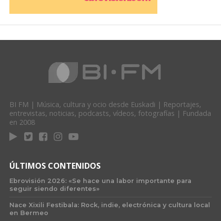
BI FM | Música, cultura y ocio desde Euskadi | Reportajes,
entrevistas, noticias, podcasts, vídeos, fotografías | Fundada
en 2008
ÚLTIMOS CONTENIDOS
Ebrovisión 2026: «Se hace una labor importante para
seguir siendo diferentes»
Nace Xixili Festibala: Rock, indie, electrónica y cultura local
en Bermeo