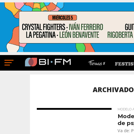
ARCHIVADO 
MODELO 
Model
de p
Va de: P