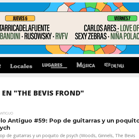
EN "THE BEVIS FROND"
ANTIGUO
o Antiguo #59: Pop de guitarras y un poquit
sych
op de guitarras y un poquito de psych (Woods, Ginnels, The Bevis