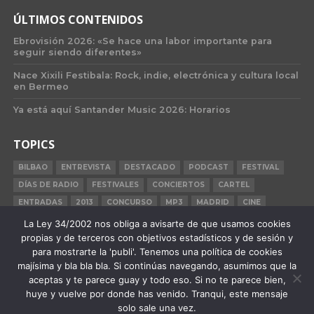
ÚLTIMOS CONTENIDOS
Ebrovisión 2026: «Se hace una labor importante para
seguir siendo diferentes»
Nace Xixili Festibala: Rock, indie, electrónica y cultura local
en Bermeo
Ya está aquí Santander Music 2026: Horarios
TOPICS
BILBAO
ENTREVISTA
DESTACADO
PODCAST
FESTIVAL
DÍAS DE RADIO
FESTIVALES
CONCIERTOS
CARTEL
ENTRADAS
2013
CONCURSO
MP3
MADRID
CINE
BILBAO BBK LIVE
BARCELONA
CARNE CRUDA
CRÓNICA
La Ley 34/2002 nos obliga a avisarte de que usamos cookies
propias y de terceros con objetivos estadísticos y de sesión y
2015
para mostrarte la 'publi'. Tenemos una política de cookies
majísima y bla bla bla. Si continúas navegando, asumimos que la
aceptas y te parece guay y todo eso. Si no te parece bien,
huye y vuelve por donde has venido. Tranqui, este mensaje
QUIÉNES SOMOS
STAFF
PUBLICIDAD
F.A.Q.
CONTACTO
solo sale una vez.