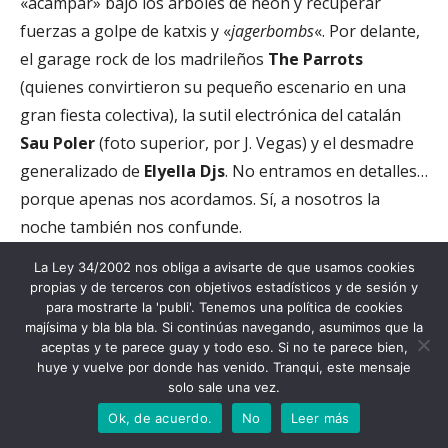
«acampar» bajo los árboles de neón y recuperar
fuerzas a golpe de katxis y «
jagerbombs
«. Por delante,
el garage rock de los madrileños
The Parrots
(quienes convirtieron su pequeño escenario en una
gran fiesta colectiva), la sutil electrónica del catalán
Sau
Poler
(foto superior, por J. Vegas) y el desmadre
generalizado de
Elyella Djs
. No entramos en detalles…
porque apenas nos acordamos. Sí, a nosotros la
noche también nos confunde.
La Ley 34/2002 nos obliga a avisarte de que usamos cookies
propias y de terceros con objetivos estadísticos y de sesión y
para mostrarte la 'publi'. Tenemos una política de cookies
majísima y bla bla bla. Si continúas navegando, asumimos que la
aceptas y te parece guay y todo eso. Si no te parece bien,
huye y vuelve por donde has venido. Tranqui, este mensaje
ARCHIVADO EN:
11 JULIO
,
2015
,
BBK LIVE
,
BILBAO
,
BILBAO BBK
solo sale una vez.
LIVE
,
CRÍTICA
,
CRÓNICA
,
DÍA
,
FESTIVAL
,
FOTOGRAFÍAS
,
FOTOS
,
IMÁGENES
,
JORNADA
,
MONSTERS AND MEN
,
MUSE
,
OF
Ok, de acuerdo.
No
Leer más
MONSTERS AND MEN
,
RESEÑA
,
SÁBADO
,
TERCER
,
THE TING
TINGS
,
TING TINGS
,
VINTAGE TROUBLE