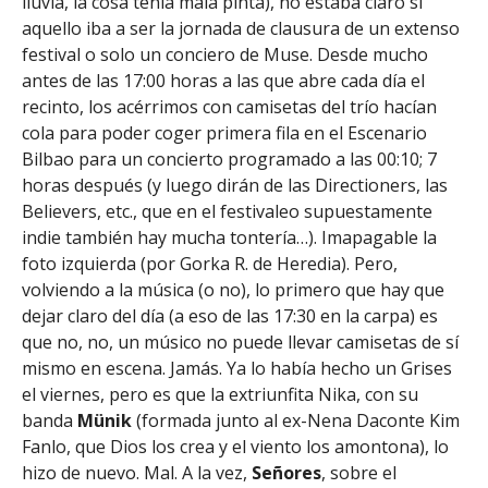
lluvía, la cosa tenía mala pinta), no estaba claro si
aquello iba a ser la jornada de clausura de un extenso
festival o solo un conciero de Muse. Desde mucho
antes de las 17:00 horas a las que abre cada día el
recinto, los acérrimos con camisetas del trío hacían
cola para poder coger primera fila en el Escenario
Bilbao para un concierto programado a las 00:10; 7
horas después (y luego dirán de las Directioners, las
Believers, etc., que en el festivaleo supuestamente
indie también hay mucha tontería…). Imapagable la
foto izquierda (por Gorka R. de Heredia). Pero,
volviendo a la música (o no), lo primero que hay que
dejar claro del día (a eso de las 17:30 en la carpa) es
que no, no, un músico no puede llevar camisetas de sí
mismo en escena. Jamás. Ya lo había hecho un Grises
el viernes, pero es que la extriunfita Nika, con su
banda
Münik
(formada junto al ex-Nena Daconte Kim
Fanlo, que Dios los crea y el viento los amontona), lo
hizo de nuevo. Mal. A la vez,
Señores
, sobre el