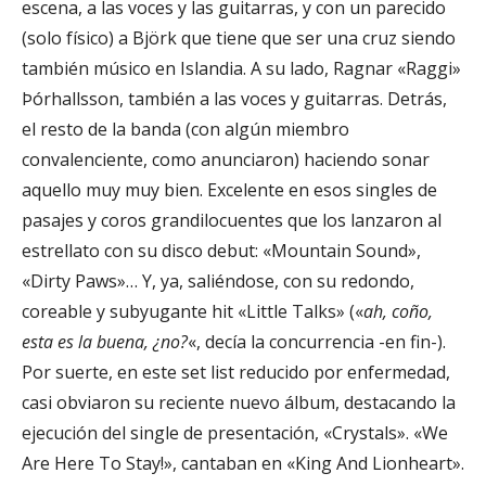
escena, a las voces y las guitarras, y con un parecido
(solo físico) a Björk que tiene que ser una cruz siendo
también músico en Islandia. A su lado,
Ragnar «Raggi»
Þórhallsson, también a las voces y guitarras. Detrás,
el resto de la banda (con algún miembro
convalenciente, como anunciaron) haciendo sonar
aquello muy muy bien. Excelente en esos singles de
pasajes y coros
grandilocuentes
que los lanzaron al
estrellato con su disco debut: «Mountain Sound»,
«Dirty Paws»… Y, ya, saliéndose, con su redondo,
coreable y subyugante hit «Little Talks» («
ah, coño,
esta es la buena, ¿no?
«, decía la concurrencia -en fin-).
Por suerte, en este set list reducido por enfermedad,
casi obviaron su reciente nuevo álbum, destacando la
ejecución del single de presentación, «Crystals».
«We
Are Here To Stay!», cantaban en «King And Lionheart».