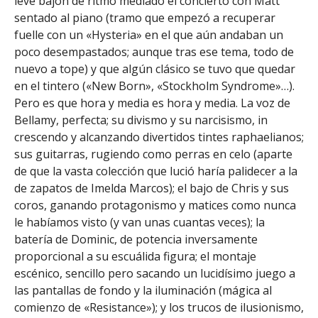
leve bajón de ritmo mediado el concierto con Matt
sentado al piano (tramo que empezó a recuperar
fuelle con un «Hysteria» en el que aún andaban un
poco desempastados; aunque tras ese tema, todo de
nuevo a tope) y que algún clásico se tuvo que quedar
en el tintero («New Born», «Stockholm Syndrome»…).
Pero es que hora y media es hora y media. La voz de
Bellamy, perfecta; su divismo y su narcisismo, in
crescendo y alcanzando divertidos tintes raphaelianos;
sus guitarras, rugiendo como perras en celo (aparte
de que la vasta colección que lució haría palidecer a la
de zapatos de Imelda Marcos); el bajo de Chris y sus
coros, ganando protagonismo y matices como nunca
le habíamos visto (y van unas cuantas veces); la
batería de Dominic, de potencia inversamente
proporcional a su escuálida figura; el montaje
escénico, sencillo pero sacando un lucidísimo juego a
las pantallas de fondo y la iluminación (mágica al
comienzo de «Resistance»); y los trucos de ilusionismo,