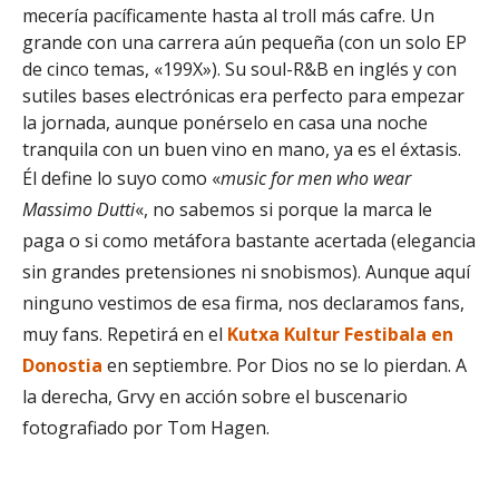
mecería pacíficamente hasta al troll más cafre. Un
grande con una carrera aún pequeña (con un solo EP
de cinco temas, «199X»). Su soul-R&B en inglés y con
sutiles bases electrónicas era perfecto para empezar
la jornada, aunque ponérselo en casa una noche
tranquila con un buen vino en mano, ya es el éxtasis.
Él define lo suyo como «
m
usic for men who wear
Massimo Dutti
«, no sabemos si porque la marca le
paga o si como metáfora bastante acertada (elegancia
sin grandes pretensiones ni snobismos). Aunque aquí
ninguno vestimos de esa firma, nos declaramos fans,
muy fans. R
epetirá en el
Kutxa Kultur Festibala en
Donostia
en septiembre. Por Dios no se lo pierdan. A
la derecha, Grvy en acción sobre el buscenario
fotografiado por Tom Hagen.