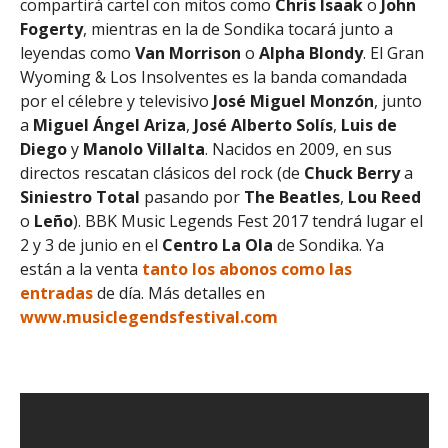
compartirá cartel con mitos como
Chris
Isaak
o
John
Fogerty
, mientras en la de Sondika tocará junto a
leyendas como
Van
Morrison
o
Alpha
Blondy
. El Gran
Wyoming & Los Insolventes es la banda comandada
por el célebre y televisivo
José Miguel Monzón
, junto
a
Miguel
Ángel
Ariza
,
José
Alberto
Solís
,
Luis
de
Diego
y
Manolo Villalta
. Nacidos en 2009, en sus
directos rescatan clásicos del rock (de
Chuck
Berry
a
Siniestro
Total
pasando por
The Beatles
,
Lou
Reed
o
Leño
). BBK Music Legends Fest 2017 tendrá lugar el
2 y 3 de junio en el
Centro La Ola
de Sondika. Ya
están a la venta
tanto los abonos como las
entradas
de día. Más detalles en
www.musiclegendsfestival.com