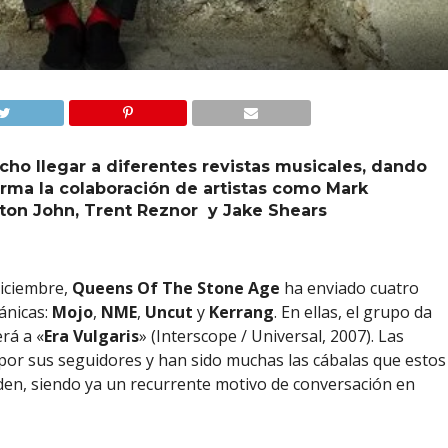
o llegar a diferentes revistas musicales, dando
nfirma la colaboración de artistas como Mark
Elton John, Trent Reznor y Jake Shears
iciembre,
Queens Of The Stone Age
ha enviado cuatro
ánicas:
Mojo
,
NME
,
Uncut
y
Kerrang
. En ellas, el grupo da
rá a «
Era Vulgaris
» (Interscope / Universal, 2007). Las
 por sus seguidores y han sido muchas las cábalas que estos
en, siendo ya un recurrente motivo de conversación en