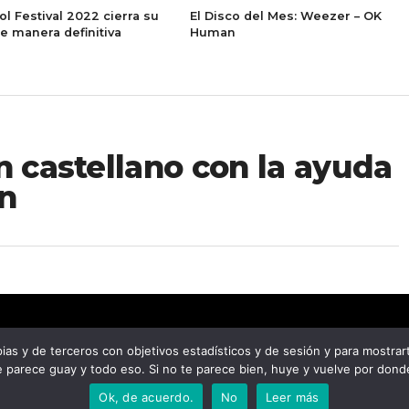
l Festival 2022 cierra su
El Disco del Mes: Weezer – OK
de manera definitiva
Human
n castellano con la ayuda
ón
 y de terceros con objetivos estadísticos y de sesión y para mostrarte 
 parece guay y todo eso. Si no te parece bien, huye y vuelve por donde
Ok, de acuerdo.
No
Leer más