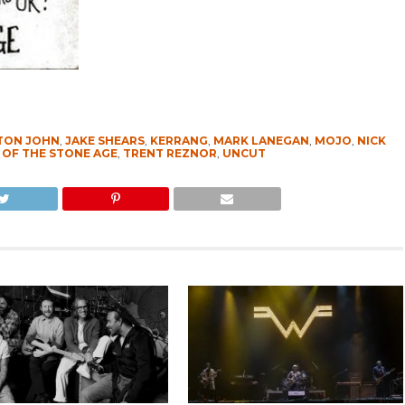
TON JOHN
,
JAKE SHEARS
,
KERRANG
,
MARK LANEGAN
,
MOJO
,
NICK
 OF THE STONE AGE
,
TRENT REZNOR
,
UNCUT