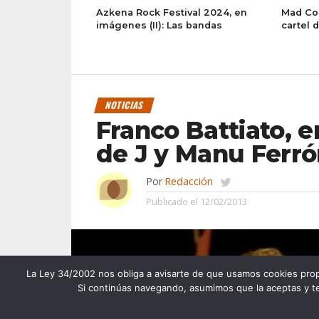
Azkena Rock Festival 2024, en
Mad Coo
imágenes (II): Las bandas
cartel 
NOTICIAS
Franco Battiato, e
de J y Manu Ferr
Por
Redacción
Publicado el
12/02/2013
La Ley 34/2002 nos obliga a avisarte de que usamos cookies propias
Si continúas navegando, asumimos que la aceptas y te