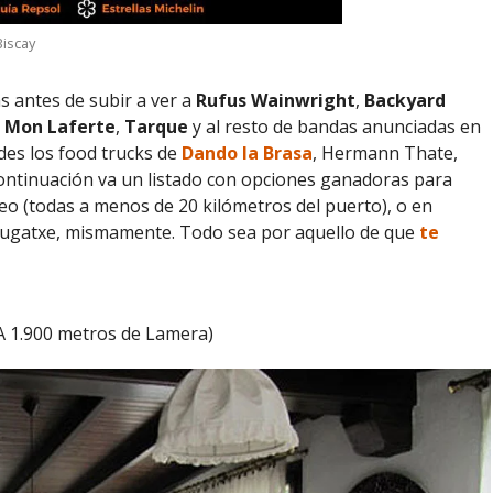
Biscay
 antes de subir a ver a
Rufus Wainwright
,
Backyard
,
Mon Laferte
,
Tarque
y al resto de bandas anunciadas en
des los food trucks de
Dando la Brasa
, Hermann Thate,
a continuación va un listado con opciones ganadoras para
o (todas a menos de 20 kilómetros del puerto), o en
lugatxe, mismamente. Todo sea por aquello de que
te
 A 1.900 metros de Lamera)