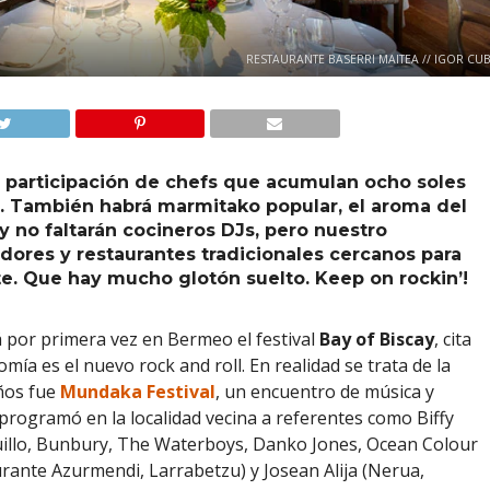
RESTAURANTE BASERRI MAITEA // IGOR CUB
a participación de chefs que acumulan ocho soles
in. También habrá marmitako popular, el aroma del
y no faltarán cocineros DJs, pero nuestro
ores y restaurantes tradicionales cercanos para
te. Que hay mucho glotón suelto. Keep on rockin’!
rá por primera vez en Bermeo el festival
Bay of Biscay
, cita
ía es el nuevo rock and roll. En realidad se trata de la
años fue
Mundaka Festival
, un encuentro de música y
programó en la localidad vecina a referentes como Biffy
uillo, Bunbury, The Waterboys, Danko Jones, Ocean Colour
rante Azurmendi, Larrabetzu) y Josean Alija (Nerua,