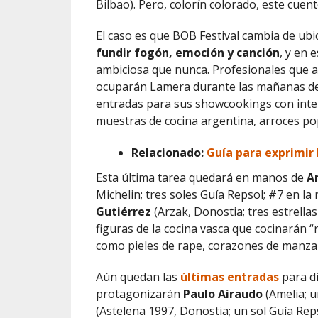
Bilbao). Pero, colorín colorado, este cuen
El caso es que BOB Festival cambia de ubi
fundir fogón, emoción y canción
, y en 
ambiciosa que nunca. Profesionales que a
ocuparán Lamera durante las mañanas del
entradas para sus showcookings con inter
muestras de cocina argentina, arroces po
Relacionado:
Guía para exprimir
Esta última tarea quedará en manos de
A
Michelin; tres soles Guía Repsol; #7 en la
Gutiérrez
(Arzak, Donostia; tres estrellas
figuras de la cocina vasca que cocinarán 
como pieles de rape, corazones de manz
Aún quedan las
últimas entradas
para di
protagonizarán
Paulo Airaudo
(Amelia; u
(Astelena 1997, Donostia; un sol Guía Repso