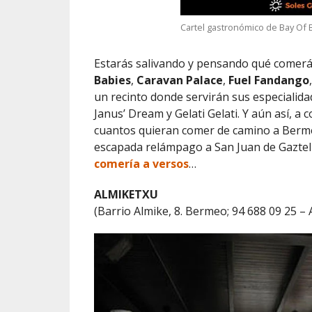
Cartel gastronómico de Bay Of 
Estarás salivando y pensando qué comerás
Babies
,
Caravan Palace
,
Fuel Fandango
un recinto donde servirán sus especialida
Janus’ Dream y Gelati Gelati. Y aún así, 
cuantos quieran comer de camino a Berme
escapada relámpago a San Juan de Gazte
comería a versos
…
ALMIKETXU
(Barrio Almike, 8. Bermeo; 94 688 09 25 –