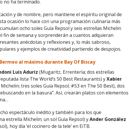
to no ha terminado.
cación y de nombre, pero mantiene el espíritu original de
esta ocasión lo hace con una programación culinaria más
cumulan ocho soles Guía Repsol y seis estrellas Michelin
 fin de semana y sorprenderán a cuantos adquieran
esantes anécdotas y reflexiones y, lo más sabroso,
pulares y ejemplos de creatividad partiendo de despojos.
 Bermeo al máximo durante Bay Of Biscay
ndoni Luis Aduriz
(Mugaritz, Errentería; dos estrellas
 reputada lista The World’s 50 Best Restaurants) y
Xabier
 Michelin; tres soles Guía Repsol; #53 en The 50 Best), dos
“rebuscando en la basura”. Así, crearán platos con elementos
ana…
cho espectáculo inédito y también para los que
na estrella Michelin; un sol Guía Repsol) y
Ander González
l), hoy día ‘el cocinero de la tele’ en EiTB.