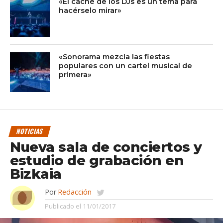
«El caché de los DJs es un tema para
hacérselo mirar»
«Sonorama mezcla las fiestas
populares con un cartel musical de
primera»
NOTICIAS
Nueva sala de conciertos y
estudio de grabación en
Bizkaia
Por
Redacción
Publicado el
11/01/2017