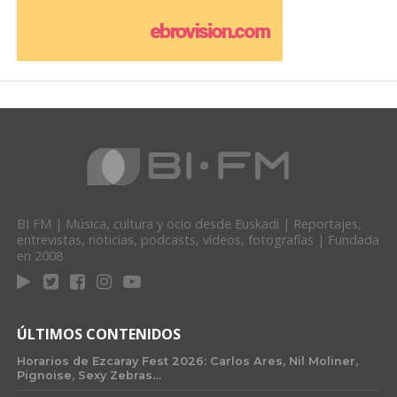
BI FM | Música, cultura y ocio desde Euskadi | Reportajes,
entrevistas, noticias, podcasts, vídeos, fotografías | Fundada
en 2008
ÚLTIMOS CONTENIDOS
Horarios de Ezcaray Fest 2026: Carlos Ares, Nil Moliner,
Pignoise, Sexy Zebras…