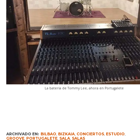
La batería de Tommy Lee, ahora en Portugalete
ARCHIVADO EN:
BILBAO
,
BIZKAIA
,
CONCIERTOS
,
ESTUDIO
,
GROOVE
,
PORTUGALETE
,
SALA
,
SALAS