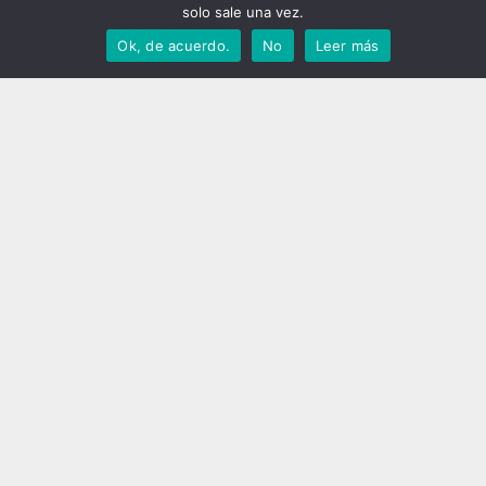
21.40 h – FEEDER
solo sale una vez.
2.00 h – JET
Ok, de acuerdo.
No
Leer más
ESCENARIO 1
17.10 h – BAND OF SKULLS
18.35 h – LOS CAMPESINOS!
20.35 h – THE SOUNDTRACK OF OUR LIVES
22.50 h – MANIC STREET PREACHERS
0.25 h – FAITH NO MORE
CARPA VODAFONE
21:45h. UNIVERSO 0 (Bilbao)
00:00h. EUREKA HOT 4 (Bermeo)
02:00h. INDEPENDANCE CLUB DJs (Madrid)
PRECIOS
Bono 3 días – 110 €
Jueves – 50 €
Viernes – 50 €
Sábado – 50 €