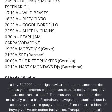
2.05 h – DROPKICK MURPHYS
ESCENARIO 1
17.10 h – WILD BEASTS
18.35 h – BIFFY CLYRO
20.25 h – GOGOL BORDELLO
22.50 h – ALICE IN CHAINS
0.30 h – PEARL JAM
CARPA VODAFONE
19:30h. MOBYDICK (Getxo)
21:30h. SET (Bermeo)
00:00h. THE RIFF TRUCKERS (Gernika)
02:15h. NASTY MONDAYS Djs (Barcelona)
Sábado 10 julio
16.05 h – Apertura de puertas
La Ley 34/2002 nos obliga a avisarte de que usamos cookies
ESCENARIO 2
propias y de terceros con objetivos estadísticos y de sesión y
para mostrarte la 'publi'. Tenemos una política de cookies
16.30 h – ZAIN
majísima y bla bla bla. Si continúas navegando, asumimos que la
17.50 h – THE MACCABEES
aceptas y te parece guay y todo eso. Si no te parece bien,
19.25 h – JEFF TWEEDY
huye y vuelve por donde has venido. Tranqui, este mensaje