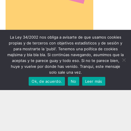
La Ley 34/2002 nos obliga a avisarte de que usamos cookies
propias y de terceros con objetivos estadísticos y de sesión y
para mostrarte la 'publi'. Tenemos una política de cookies
majísima y bla bla bla. Si continúas navegando, asumimos que la
aceptas y te parece guay y todo eso. Si no te parece bien,
huye y vuelve por donde has venido. Tranqui, este mensaje
solo sale una vez.
Ok, de acuerdo.
No
Leer más
BI FM | Música, cultura y ocio desde Euskadi | Reportajes,
entrevistas, noticias, podcasts, vídeos, fotografías | Fundada
en 2008