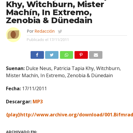
Khy, Witchburn, Mister
Machín, In Extremo,
Zenobia & Dünedain
Por
Redacción
Publicado el
17/11/2011
Suenan:
Dulce Neus, Patricia Tapia Khy, Witchburn,
Mister Machín, In Extremo, Zenobia & Dünedain
Fecha:
17/11/2011
Descargar:
MP3
{play}
http://www.archive.org/download/001.Bifmr
ARCHIVADO EN: