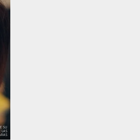
E SU
 LAS
ARAS