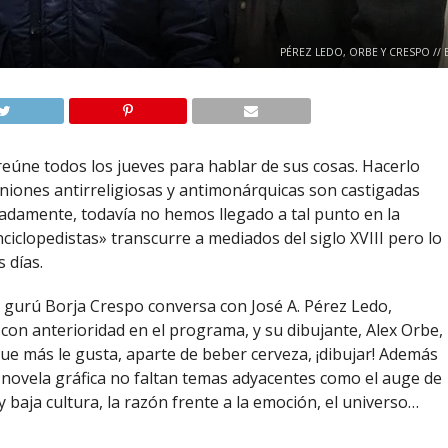
PÉREZ LEDO, ORBE Y CRESPO // 
 reúne todos los jueves para hablar de sus cosas. Hacerlo
iniones antirreligiosas y antimonárquicas son castigadas
tunadamente, todavía no hemos llegado a tal punto en la
ciclopedistas» transcurre a mediados del siglo XVIII pero lo
 días.
n gurú Borja Crespo conversa con José A. Pérez Ledo,
 con anterioridad en el programa, y su dibujante, Alex Orbe,
que más le gusta, aparte de beber cerveza, ¡dibujar! Además
 novela gráfica no faltan temas adyacentes como el auge de
a y baja cultura, la razón frente a la emoción, el universo…