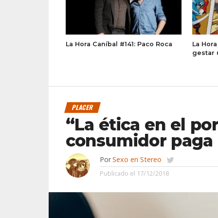
La Hora Caníbal #141: Paco Roca
La Hora
gestar 
PLACER
“La ética en el p
consumidor paga 
Por
Sexo en Stereo
Publicado el
17/12/2018