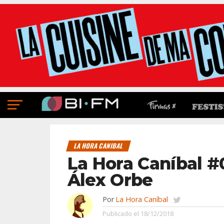
LA HORA CANIBAL
La Hora Caníbal #
Álex Orbe
Por
La Hora Caníbal
Publicado el
18/12/2018