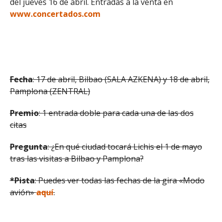
del jueves 16 de abril. Entradas a la venta en
www.concertados.com
Fecha
: 17 de abril, Bilbao (SALA AZKENA) y 18 de abril,
Pamplona (ZENTRAL)
Premio
: 1 entrada doble para cada una de las dos
citas
Pregunta
: ¿En qué ciudad tocará Lichis el 1 de mayo
tras las visitas a Bilbao y Pamplona?
*Pista
: Puedes ver todas las fechas de la gira «Modo
avión»
aquí
.