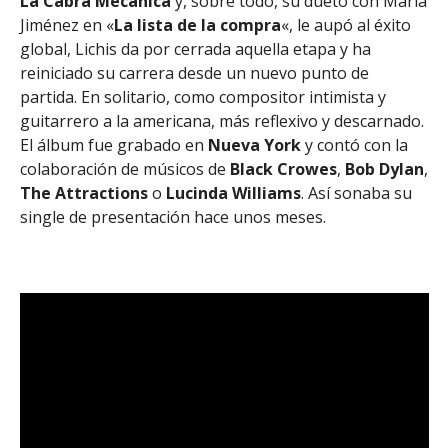
La Cabra Mecánica
y, sobre todo, su dueto con María
Jiménez en «
La lista de la compra
«, le aupó al éxito
global, Lichis da por cerrada aquella etapa y ha
reiniciado su carrera desde un nuevo punto de
partida. En solitario, como compositor intimista y
guitarrero a la americana, más reflexivo y descarnado.
El álbum fue grabado en
Nueva
York
y contó con la
colaboración de músicos de
Black
Crowes
,
Bob
Dylan
,
The Attractions
o
Lucinda
Williams
. Así sonaba su
single de presentación hace unos meses.