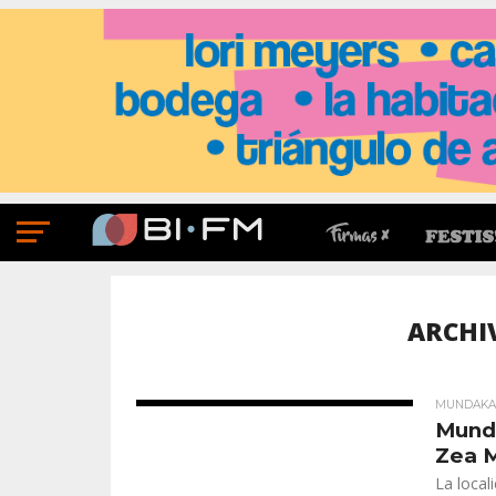
ARCHI
MUNDAKA 
Munda
Zea 
La local