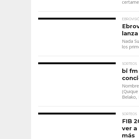
certamen
EBROVISI
Ebrov
lanza
Nada Su
los prim
SORTEOS
bi fm
conci
Nombres
(Quique 
Belako, 
SORTEOS
FIB 2
ver a
más