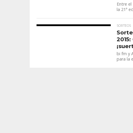
Entre el
la 21ª e
SORTEOS
Sorte
2015:
¡suer
bi fm y
para la 