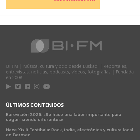
BI FM | Música, cultura y ocio desde Euskadi | Reportajes,
entrevistas, noticias, podcasts, vídeos, fotografías | Fundada
en 2008
ÚLTIMOS CONTENIDOS
Ebrovisión 2026: «Se hace una labor importante para
seguir siendo diferentes»
Nace Xixili Festibala: Rock, indie, electrónica y cultura local
en Bermeo