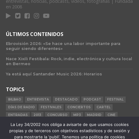
entrevistas, noticias, podcasts, vídeos, fotografías | Fundada
en 2008
ÚLTIMOS CONTENIDOS
Ebrovisión 2026: «Se hace una labor importante para
seguir siendo diferentes»
Nace Xixili Festibala: Rock, indie, electrónica y cultura local
en Bermeo
Ya está aquí Santander Music 2026: Horarios
TOPICS
BILBAO
ENTREVISTA
DESTACADO
PODCAST
FESTIVAL
DÍAS DE RADIO
FESTIVALES
CONCIERTOS
CARTEL
ENTRADAS
2013
CONCURSO
MP3
MADRID
CINE
BILBAO BBK LIVE
BARCELONA
CARNE CRUDA
CRÓNICA
La Ley 34/2002 nos obliga a avisarte de que usamos cookies
propias y de terceros con objetivos estadísticos y de sesión y
2015
para mostrarte la 'publi'. Tenemos una política de cookies