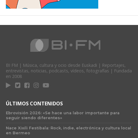
BI FM | Música, cultura y ocio desde Euskadi | Reportajes,
entrevistas, noticias, podcasts, vídeos, fotografías | Fundada
en 2008
ÚLTIMOS CONTENIDOS
Ebrovisión 2026: «Se hace una labor importante para
seguir siendo diferentes»
Nace Xixili Festibala: Rock, indie, electrónica y cultura local
en Bermeo