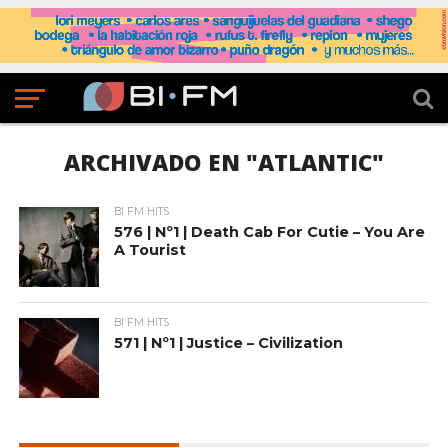
ARCHIVADO EN "ATLANTIC"
BI FM HITS
576 | Nº1 | Death Cab For Cutie – You Are
A Tourist
BI FM HITS
571 | Nº1 | Justice – Civilization