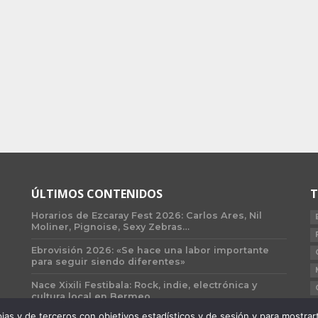
ÚLTIMOS CONTENIDOS
T
Horarios de Ezcaray Fest 2026: Carlos Ares, Nil
Moliner, Pignoise, Sexy Zebras…
Ebrovisión 2026: «Se hace una labor importante
para seguir siendo diferentes»
Nace Xixili Festibala: Rock, indie, electrónica y
cultura local en Bermeo
 y de terceros con objetivos estadísticos y de sesión y para mostrarte 