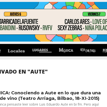
IVADO EN "AUTE"
CA: Conociendo a Aute en lo que dura una
de vino (Teatro Arriaga, Bilbao, 18-XI-2015)
nca pensaste leer sobre Luis Eduardo Aute en bi fm. Pero aquí