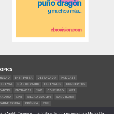
OPICS
BILBAO
ENTREVISTA
DESTACADO
PODCAST
FESTIVAL
DÍAS DE RADIO
FESTIVALES
CONCIERTOS
CARTEL
ENTRADAS
2013
CONCURSO
MP3
MADRID
CINE
BILBAO BBK LIVE
BARCELONA
CARNE CRUDA
CRÓNICA
2015
la 'publi'. Tenemos una política de cookies majísima y bla bla bla.