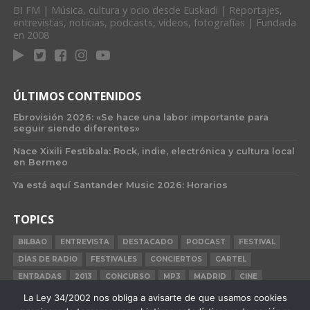
BI FM | Música, cultura y ocio desde Euskadi | Reportajes,
entrevistas, noticias, podcasts, vídeos, fotografías | Fundada
en 2008
ÚLTIMOS CONTENIDOS
Ebrovisión 2026: «Se hace una labor importante para
seguir siendo diferentes»
Nace Xixili Festibala: Rock, indie, electrónica y cultura local
en Bermeo
Ya está aquí Santander Music 2026: Horarios
TOPICS
BILBAO
ENTREVISTA
DESTACADO
PODCAST
FESTIVAL
DÍAS DE RADIO
FESTIVALES
CONCIERTOS
CARTEL
ENTRADAS
2013
CONCURSO
MP3
MADRID
CINE
BILBAO BBK LIVE
BARCELONA
CARNE CRUDA
CRÓNICA
La Ley 34/2002 nos obliga a avisarte de que usamos cookies