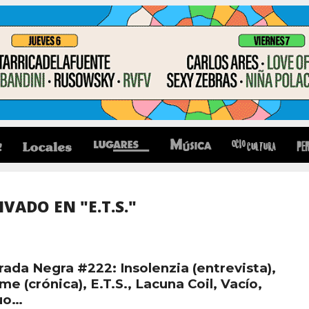
VADO EN "E.T.S."
rada Negra #222: Insolenzia (entrevista),
me (crónica), E.T.S., Lacuna Coil, Vacío,
uo…