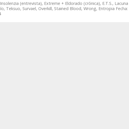
Insolenzia (entrevista), Extreme + Eldorado (crónica), E.T.S., Lacuna
cío, Teksuo, Survael, Overkill, Stained Blood, Wrong, Entropia Fecha:
4