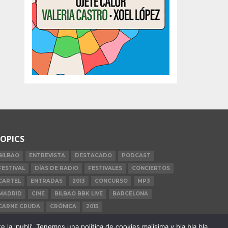
OPICS
BILBAO
ENTREVISTA
DESTACADO
PODCAST
FESTIVAL
DÍAS DE RADIO
FESTIVALES
CONCIERTOS
CARTEL
ENTRADAS
2013
CONCURSO
MP3
MADRID
CINE
BILBAO BBK LIVE
BARCELONA
CARNE CRUDA
CRÓNICA
2015
la 'publi'. Tenemos una política de cookies majísima y bla bla bla.