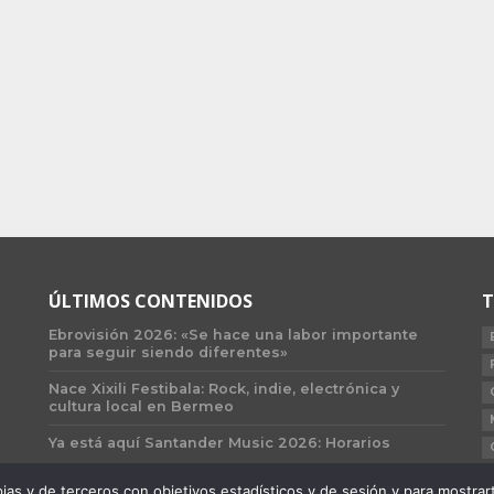
ÚLTIMOS CONTENIDOS
T
Ebrovisión 2026: «Se hace una labor importante
para seguir siendo diferentes»
Nace Xixili Festibala: Rock, indie, electrónica y
cultura local en Bermeo
Ya está aquí Santander Music 2026: Horarios
 y de terceros con objetivos estadísticos y de sesión y para mostrarte 