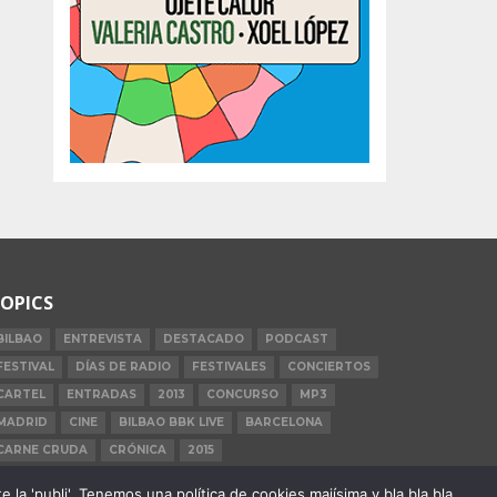
OPICS
BILBAO
ENTREVISTA
DESTACADO
PODCAST
FESTIVAL
DÍAS DE RADIO
FESTIVALES
CONCIERTOS
CARTEL
ENTRADAS
2013
CONCURSO
MP3
MADRID
CINE
BILBAO BBK LIVE
BARCELONA
CARNE CRUDA
CRÓNICA
2015
la 'publi'. Tenemos una política de cookies majísima y bla bla bla.