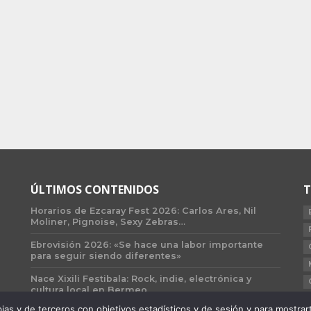
ÚLTIMOS CONTENIDOS
T
Horarios de Ezcaray Fest 2026: Carlos Ares, Nil
Moliner, Pignoise, Sexy Zebras…
Ebrovisión 2026: «Se hace una labor importante
para seguir siendo diferentes»
Nace Xixili Festibala: Rock, indie, electrónica y
cultura local en Bermeo
 y de terceros con objetivos estadísticos y de sesión y para mostrarte 