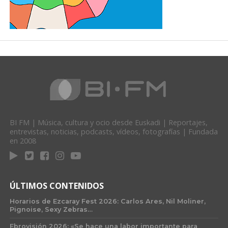
BI FM | Música, cultura y ocio desde Euskadi | Reportajes,
entrevistas, noticias, podcasts, vídeos, fotografías | Fundada
en 2008
ÚLTIMOS CONTENIDOS
Horarios de Ezcaray Fest 2026: Carlos Ares, Nil Moliner,
Pignoise, Sexy Zebras…
Ebrovisión 2026: «Se hace una labor importante para