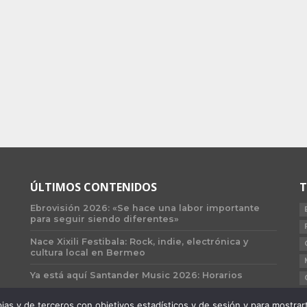
ÚLTIMOS CONTENIDOS
T
Ebrovisión 2026: «Se hace una labor importante
para seguir siendo diferentes»
Nace Xixili Festibala: Rock, indie, electrónica y
cultura local en Bermeo
Ya está aquí Santander Music 2026: Horarios
 y de terceros con objetivos estadísticos y de sesión y para mostrarte 