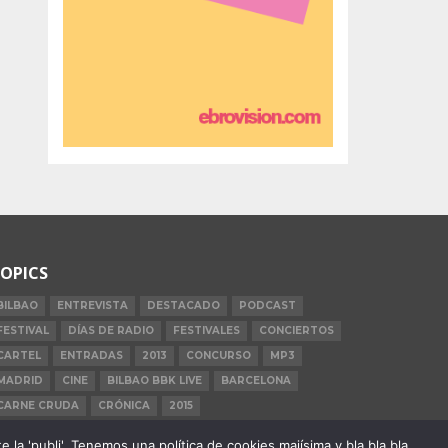
OPICS
BILBAO
ENTREVISTA
DESTACADO
PODCAST
FESTIVAL
DÍAS DE RADIO
FESTIVALES
CONCIERTOS
CARTEL
ENTRADAS
2013
CONCURSO
MP3
MADRID
CINE
BILBAO BBK LIVE
BARCELONA
CARNE CRUDA
CRÓNICA
2015
la 'publi'. Tenemos una política de cookies majísima y bla bla bla.