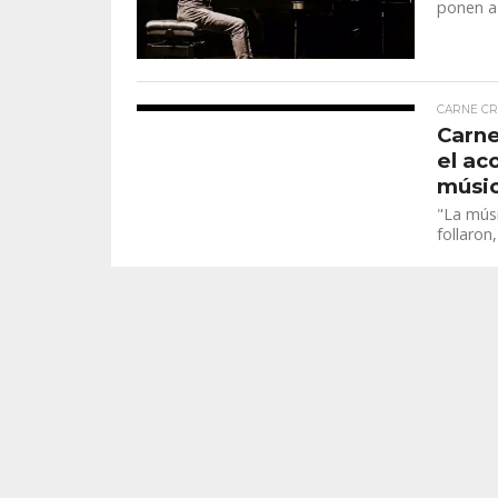
ponen a 
CARNE C
Carne
el ac
músi
"La músi
follaron