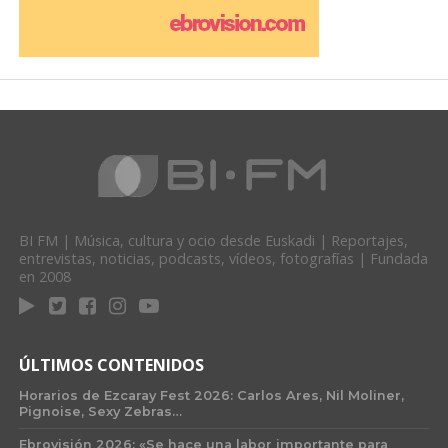
BI FM | Música, cultura y ocio desde Euskadi | Reportajes,
entrevistas, noticias, podcasts, vídeos, fotografías | Fundada
en 2008
ÚLTIMOS CONTENIDOS
Horarios de Ezcaray Fest 2026: Carlos Ares, Nil Moliner,
Pignoise, Sexy Zebras…
Ebrovisión 2026: «Se hace una labor importante para