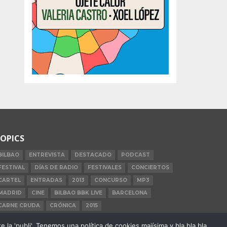
OPICS
BILBAO
ENTREVISTA
DESTACADO
PODCAST
FESTIVAL
DÍAS DE RADIO
FESTIVALES
CONCIERTOS
CARTEL
ENTRADAS
2013
CONCURSO
MP3
MADRID
CINE
BILBAO BBK LIVE
BARCELONA
CARNE CRUDA
CRÓNICA
2015
la 'publi'. Tenemos una política de cookies majísima y bla bla bla.