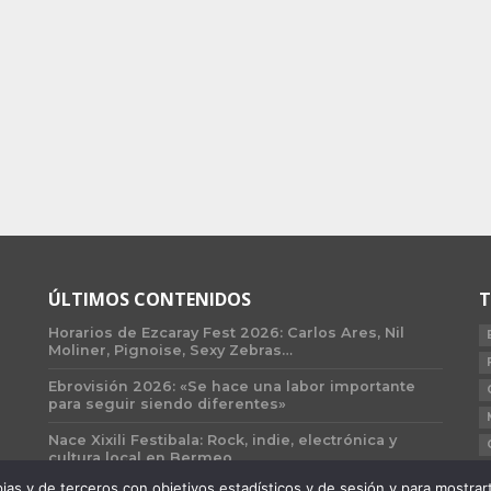
ÚLTIMOS CONTENIDOS
T
Horarios de Ezcaray Fest 2026: Carlos Ares, Nil
Moliner, Pignoise, Sexy Zebras…
Ebrovisión 2026: «Se hace una labor importante
para seguir siendo diferentes»
Nace Xixili Festibala: Rock, indie, electrónica y
cultura local en Bermeo
 y de terceros con objetivos estadísticos y de sesión y para mostrarte 