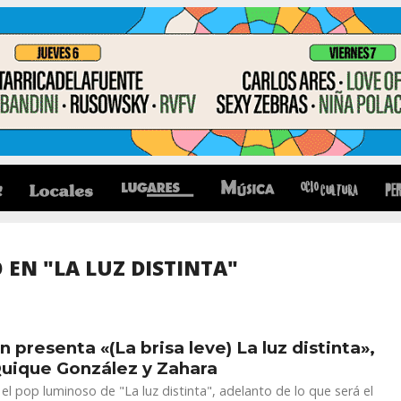
EN "LA LUZ DISTINTA"
n presenta «(La brisa leve) La luz distinta»,
uique González y Zahara
el pop luminoso de "La luz distinta", adelanto de lo que será el