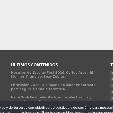
ÚLTIMOS CONTENIDOS
T
Horarios de Ezcaray Fest 2026: Carlos Ares, Nil
Moliner, Pignoise, Sexy Zebras…
Ebrovisión 2026: «Se hace una labor importante
para seguir siendo diferentes»
Nace Xixili Festibala: Rock, indie, electrónica y
cultura local en Bermeo
 y de terceros con objetivos estadísticos y de sesión y para mostrarte 
 parece guay y todo eso. Si no te parece bien, huye y vuelve por donde