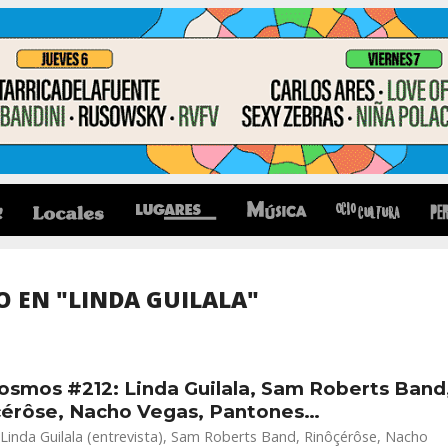
 EN "LINDA GUILALA"
osmos #212: Linda Guilala, Sam Roberts Band
çérôse, Nacho Vegas, Pantones…
Linda Guilala (entrevista), Sam Roberts Band, Rinôçérôse, Nacho