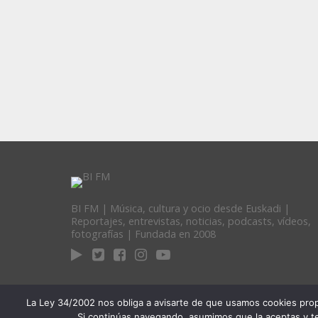
BI FM | Música, cultura y ocio desde Euskadi |
Reportajes, entrevistas, noticias, podcasts, vídeos,
fotografías | Fundada en 2008
La Ley 34/2002 nos obliga a avisarte de que usamos cookies propias
Si continúas navegando, asumimos que la aceptas y te