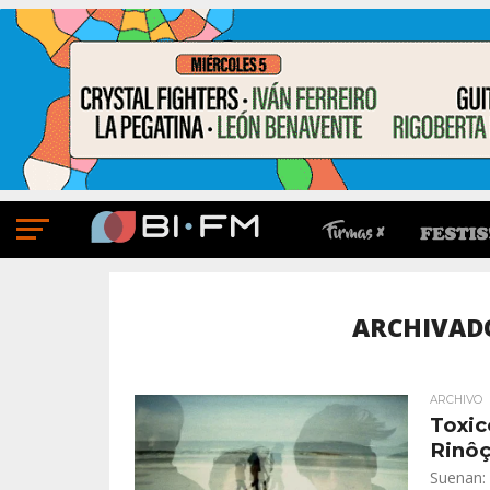
ARCHIVADO
ARCHIVO
Toxic
Rinô
Suenan: 