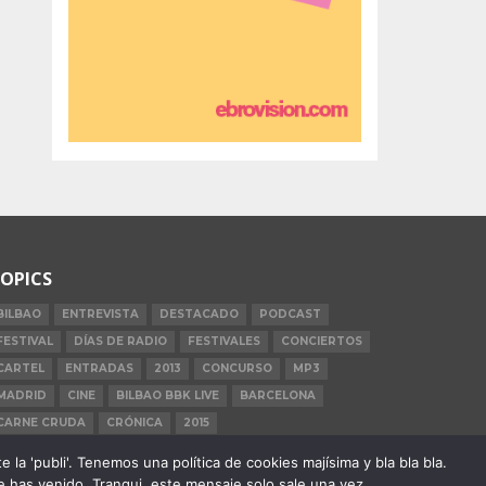
OPICS
BILBAO
ENTREVISTA
DESTACADO
PODCAST
FESTIVAL
DÍAS DE RADIO
FESTIVALES
CONCIERTOS
CARTEL
ENTRADAS
2013
CONCURSO
MP3
MADRID
CINE
BILBAO BBK LIVE
BARCELONA
CARNE CRUDA
CRÓNICA
2015
la 'publi'. Tenemos una política de cookies majísima y bla bla bla.
 has venido. Tranqui, este mensaje solo sale una vez.