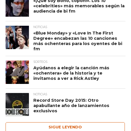
«¡Que soy Bono, copón!». Los 10
«celebrities» más memorables según la
audiencia de bi fm
NOTICIAS
«Blue Monday» y «Love In The First
Degree» encabezan las 10 canciones
más ochenteras para los oyentes de bi
fm
SORTEOS
Ayúdanos a elegir la canción más
«ochentera» de la historia y te
invitamos a ver a Rick Astley
NOTICIAS
Record Store Day 2015: Otro
apabullante año de lanzamientos
exclusivos
SIGUE LEYENDO