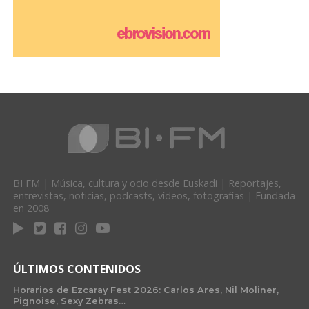
BI FM | Música, cultura y ocio desde Euskadi | Reportajes,
entrevistas, noticias, podcasts, vídeos, fotografías | Fundada
en 2008
ÚLTIMOS CONTENIDOS
Horarios de Ezcaray Fest 2026: Carlos Ares, Nil Moliner,
Pignoise, Sexy Zebras…