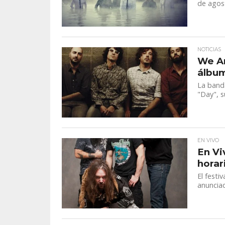
de agost
NOTICIAS
We Ar
álbu
La band
"Day", s
EN VIVO
En Vi
horar
El festi
anunciad