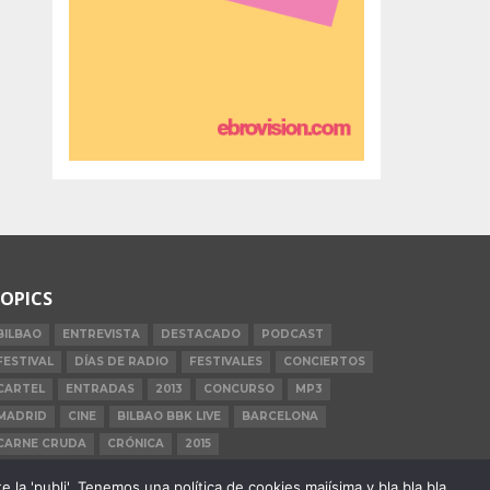
OPICS
BILBAO
ENTREVISTA
DESTACADO
PODCAST
FESTIVAL
DÍAS DE RADIO
FESTIVALES
CONCIERTOS
CARTEL
ENTRADAS
2013
CONCURSO
MP3
MADRID
CINE
BILBAO BBK LIVE
BARCELONA
CARNE CRUDA
CRÓNICA
2015
la 'publi'. Tenemos una política de cookies majísima y bla bla bla.