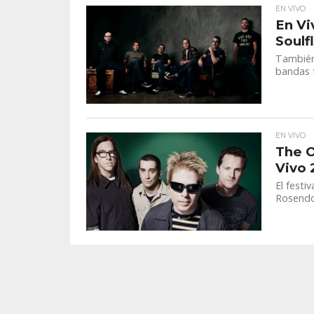
EN VIVO
En Vi
Soulf
También
bandas t
EN VIVO
The O
Vivo 
El festi
Rosendo,