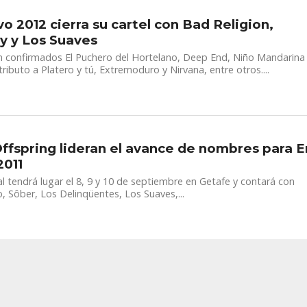
vo 2012 cierra su cartel con Bad Religion,
ly y Los Suaves
 confirmados El Puchero del Hortelano, Deep End, Niño Mandarina
ributo a Platero y tú, Extremoduro y Nirvana, entre otros....
ffspring lideran el avance de nombres para E
2011
val tendrá lugar el 8, 9 y 10 de septiembre en Getafe y contará con
 Sôber, Los Delinqüentes, Los Suaves,...