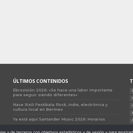
ÚLTIMOS CONTENIDOS
T
Ebrovisión 2026: «Se hace una labor importante
para seguir siendo diferentes»
Nace Xixili Festibala: Rock, indie, electrónica y
cultura local en Bermeo
Ya está aquí Santander Music 2026: Horarios
 y de terceros con objetivos estadísticos y de sesión y para mostrarte 