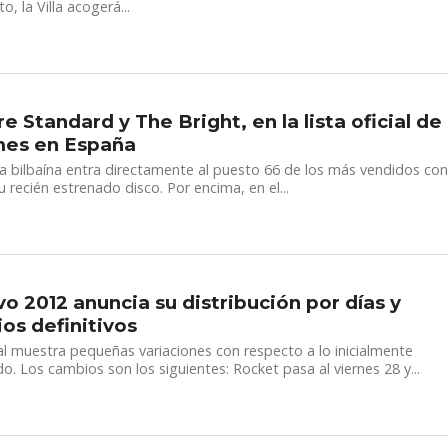
o, la Villa acogerá...
e Standard y The Bright, en la lista oficial de
mes en España
a bilbaína entra directamente al puesto 66 de los más vendidos co
u recién estrenado disco. Por encima, en el...
vo 2012 anuncia su distribución por días y
ios definitivos
val muestra pequeñas variaciones con respecto a lo inicialmente
o. Los cambios son los siguientes: Rocket pasa al viernes 28 y...