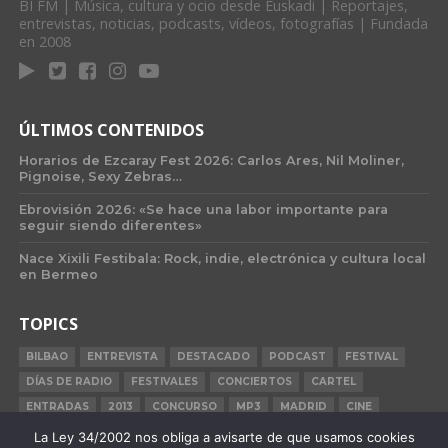
BI FM | Música, cultura y ocio desde Euskadi | Reportajes,
entrevistas, noticias, podcasts, vídeos, fotografías | Fundada
en 2008
ÚLTIMOS CONTENIDOS
Horarios de Ezcaray Fest 2026: Carlos Ares, Nil Moliner,
Pignoise, Sexy Zebras…
Ebrovisión 2026: «Se hace una labor importante para
seguir siendo diferentes»
Nace Xixili Festibala: Rock, indie, electrónica y cultura local
en Bermeo
TOPICS
BILBAO
ENTREVISTA
DESTACADO
PODCAST
FESTIVAL
DÍAS DE RADIO
FESTIVALES
CONCIERTOS
CARTEL
ENTRADAS
2013
CONCURSO
MP3
MADRID
CINE
BILBAO BBK LIVE
BARCELONA
CARNE CRUDA
CRÓNICA
La Ley 34/2002 nos obliga a avisarte de que usamos cookies