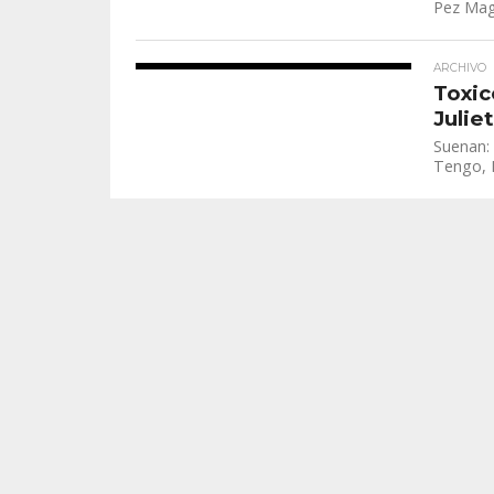
Pez Mag
ARCHIVO
Toxic
Julie
Suenan: 
Tengo, B