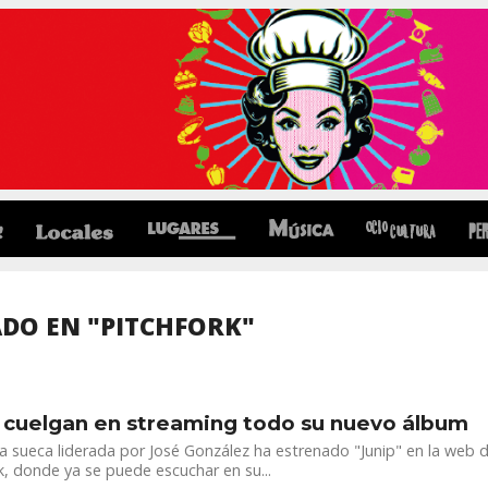
DO EN "PITCHFORK"
 cuelgan en streaming todo su nuevo álbum
 sueca liderada por José González ha estrenado "Junip" en la web 
k, donde ya se puede escuchar en su...