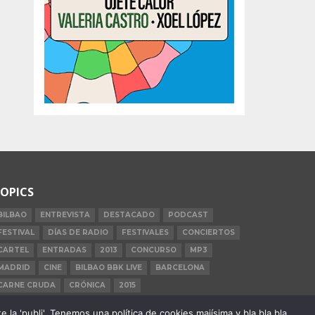
OPICS
BILBAO
ENTREVISTA
DESTACADO
PODCAST
FESTIVAL
DÍAS DE RADIO
FESTIVALES
CONCIERTOS
CARTEL
ENTRADAS
2013
CONCURSO
MP3
MADRID
CINE
BILBAO BBK LIVE
BARCELONA
CARNE CRUDA
CRÓNICA
2015
la 'publi'. Tenemos una política de cookies majísima y bla bla bla.