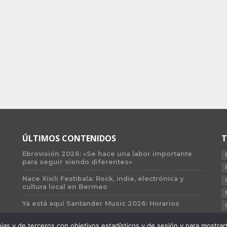
ÚLTIMOS CONTENIDOS
T
Ebrovisión 2026: «Se hace una labor importante
para seguir siendo diferentes»
Nace Xixili Festibala: Rock, indie, electrónica y
cultura local en Bermeo
Ya está aquí Santander Music 2026: Horarios
 y de terceros con objetivos estadísticos y de sesión y para mostrarte 