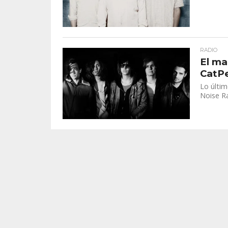
RADIO
El ma
CatPe
Lo últim
Noise Ra