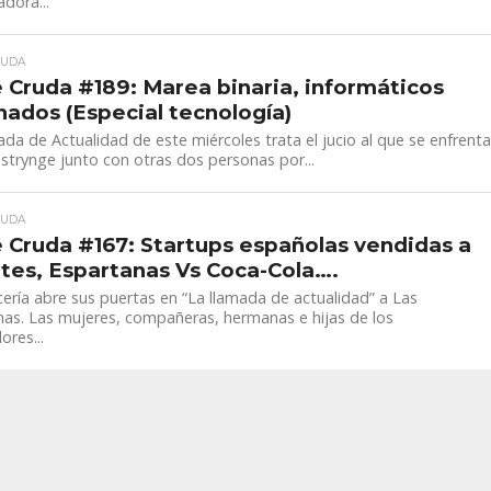
dora...
RUDA
 Cruda #189: Marea binaria, informáticos
nados (Especial tecnología)
da de Actualidad de este miércoles trata el jucio al que se enfrent
strynge junto con otras dos personas por...
RUDA
 Cruda #167: Startups españolas vendidas a
tes, Espartanas Vs Coca-Cola….
cería abre sus puertas en “La llamada de actualidad” a Las
nas. Las mujeres, compañeras, hermanas e hijas de los
ores...