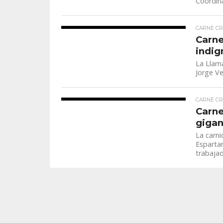
Coordina
CARNE C
Carne
indig
La Llama
Jorge Ve
CARNE C
Carne
gigan
La carni
Esparta
trabajad