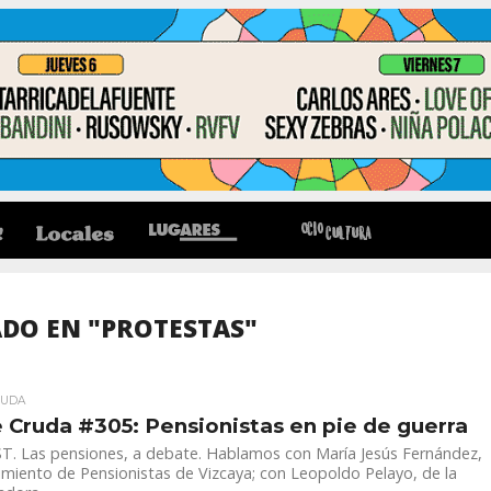
DO EN "PROTESTAS"
RUDA
 Cruda #305: Pensionistas en pie de guerra
. Las pensiones, a debate. Hablamos con María Jesús Fernández,
miento de Pensionistas de Vizcaya; con Leopoldo Pelayo, de la