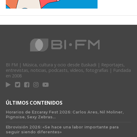
BI FM | Música, cultura y ocio desde Euskadi | Reportajes,
entrevistas, noticias, podcasts, vídeos, fotografías | Fundada
en 2008
ÚLTIMOS CONTENIDOS
Horarios de Ezcaray Fest 2026: Carlos Ares, Nil Moliner,
Pignoise, Sexy Zebras…
Ebrovisión 2026: «Se hace una labor importante para
seguir siendo diferentes»