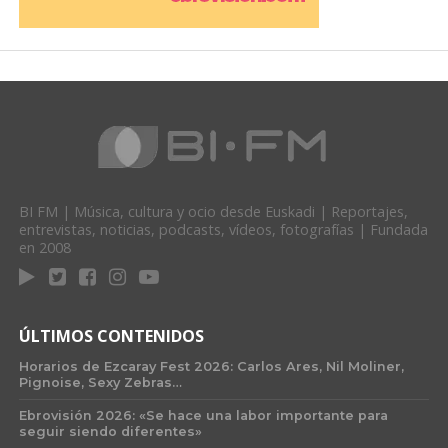
BI FM | Música, cultura y ocio desde Euskadi | Reportajes,
entrevistas, noticias, podcasts, vídeos, fotografías | Fundada
en 2008
ÚLTIMOS CONTENIDOS
Horarios de Ezcaray Fest 2026: Carlos Ares, Nil Moliner,
Pignoise, Sexy Zebras…
Ebrovisión 2026: «Se hace una labor importante para
seguir siendo diferentes»