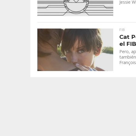
Jessie W
FIB
Cat P
el FI
Pero, ap
también 
François.