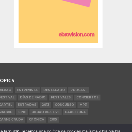
OPICS
BILBAO
ENTREVISTA
DESTACADO
PODCAST
FESTIVAL
DÍAS DE RADIO
FESTIVALES
CONCIERTOS
CARTEL
ENTRADAS
2013
CONCURSO
MP3
MADRID
CINE
BILBAO BBK LIVE
BARCELONA
CARNE CRUDA
CRÓNICA
2015
la 'publi'. Tenemos una política de cookies majísima y bla bla bla.