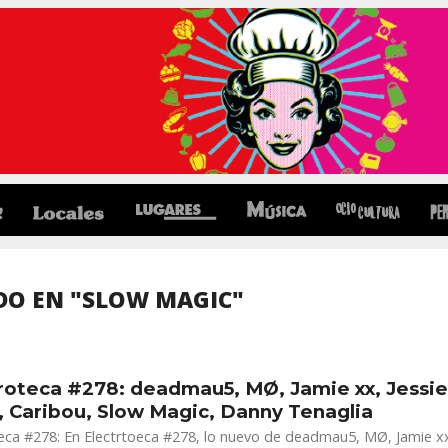
DO EN "SLOW MAGIC"
roteca #278: deadmau5, MØ, Jamie xx, Jessi
 Caribou, Slow Magic, Danny Tenaglia
teca #278: En Electrtoeca #278, lo nuevo de deadmau5, MØ, Jamie x