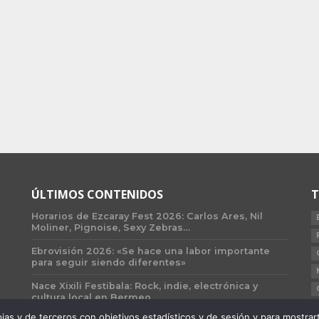
ÚLTIMOS CONTENIDOS
T
Horarios de Ezcaray Fest 2026: Carlos Ares, Nil
Moliner, Pignoise, Sexy Zebras…
Ebrovisión 2026: «Se hace una labor importante
para seguir siendo diferentes»
Nace Xixili Festibala: Rock, indie, electrónica y
cultura local en Bermeo
 y de terceros con objetivos estadísticos y de sesión y para mostrarte 